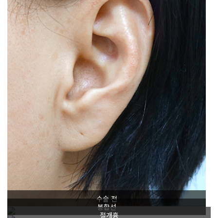
수술 전
봉합선
절개흉