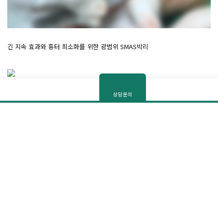
온
온
긴 지속 효과와 흉터 최소화를 위한 광범위 SMAS박리
전·
상담문의
3
맞춤형
플랜
최적의 기법 선택의 토대,
[자세히보기]
개인정보처리방침동의
정확한 유지인대의 절단
천편일률적인 수술이 아닌
개인마다 최적의 기법을 사용하기 위해서는
안전하고 확실한 유지인대의 절단이 필수입니다.
수술 중 유지인대 분리
유지인대는 신경 또는 혈관의 주행 경로에서
올라오는 경우가 많아 수술 시 주의가 필요합니다.