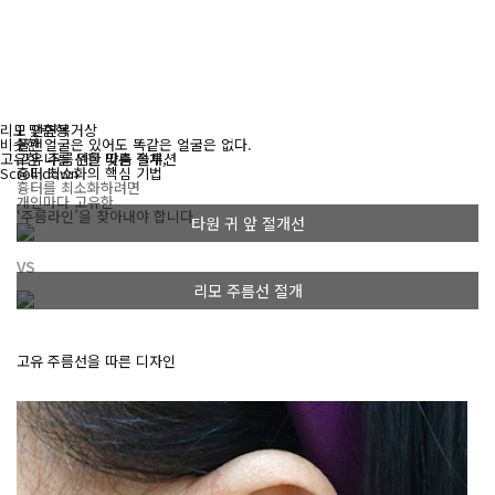
리모 안면목거상
1
맞춤형
비슷한 얼굴은 있어도 똑같은 얼굴은 없다.
플랜
고유한 나를 위한 맞춤 솔루션
고유 주름선을 따른 절개,
Scroll down
흉터 최소화의 핵심 기법
흉터를 최소화하려면
개인마다 고유한
‘주름라인’을 찾아내야 합니다.
타원 귀 앞 절개선
VS
리모 주름선 절개
고유 주름선을 따른 디자인