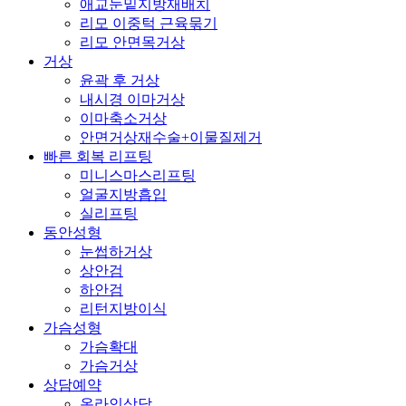
애교눈밑지방재배치
리모 이중턱 근육묶기
리모 안면목거상
거상
윤곽 후 거상
내시경 이마거상
이마축소거상
안면거상재수술+이물질제거
빠른 회복 리프팅
미니스마스리프팅
얼굴지방흡입
실리프팅
동안성형
눈썹하거상
상안검
하안검
리턴지방이식
가슴성형
가슴확대
가슴거상
상담예약
온라인상담