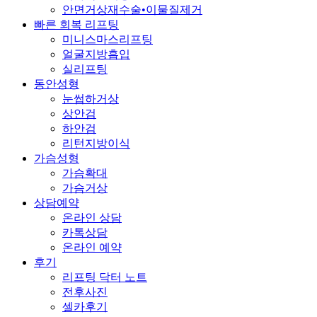
안면거상재수술•이물질제거
빠른 회복 리프팅
미니스마스리프팅
얼굴지방흡입
실리프팅
동안성형
눈썹하거상
상안검
하안검
리턴지방이식
가슴성형
가슴확대
가슴거상
상담예약
온라인 상담
카톡상담
온라인 예약
후기
리프팅 닥터 노트
전후사진
셀카후기