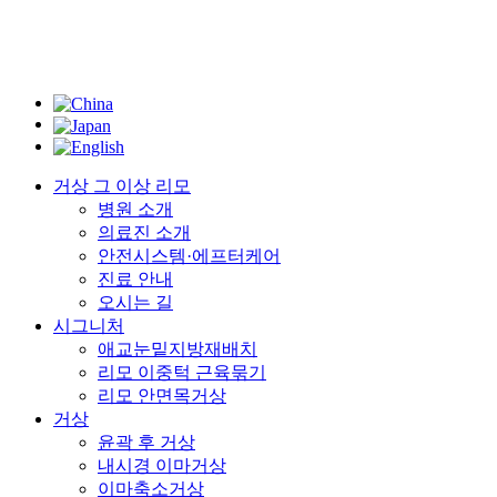
거상 그 이상 리모
병원 소개
의료진 소개
안전시스템·에프터케어
진료 안내
오시는 길
시그니처
애교눈밑지방재배치
리모 이중턱 근육묶기
리모 안면목거상
거상
윤곽 후 거상
내시경 이마거상
이마축소거상