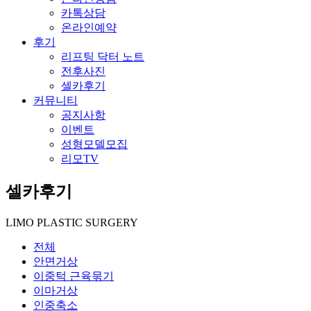
카톡상담
온라인예약
후기
리프팅 닥터 노트
전후사진
셀카후기
커뮤니티
공지사항
이벤트
성형모델모집
리모TV
셀카후기
LIMO PLASTIC SURGERY
전체
안면거상
이중턱 근육묶기
이마거상
인중축소