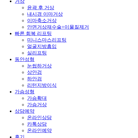
거상
윤곽 후 거상
내시경 이마거상
이마축소거상
안면거상재수술+이물질제거
빠른 회복 리프팅
미니스마스리프팅
얼굴지방흡입
실리프팅
동안성형
눈썹하거상
상안검
하안검
리턴지방이식
가슴성형
가슴확대
가슴거상
상담예약
온라인상담
카톡상담
온라인예약
후기