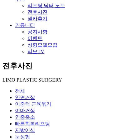
리프팅 닥터 노트
전후사진
셀카후기
커뮤니티
공지사항
이벤트
성형모델모집
리모TV
전후사진
LIMO PLASTIC SURGERY
전체
안면거상
이중턱 근육묶기
이마거상
인중축소
빠른회복리프팅
지방이식
눈성형