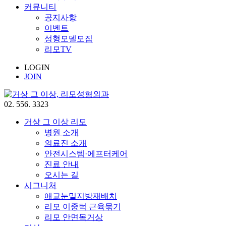
커뮤니티
공지사항
이벤트
성형모델모집
리모TV
LOGIN
JOIN
02. 556. 3323
거상 그 이상 리모
병원 소개
의료진 소개
안전시스템·에프터케어
진료 안내
오시는 길
시그니처
애교눈밑지방재배치
리모 이중턱 근육묶기
리모 안면목거상