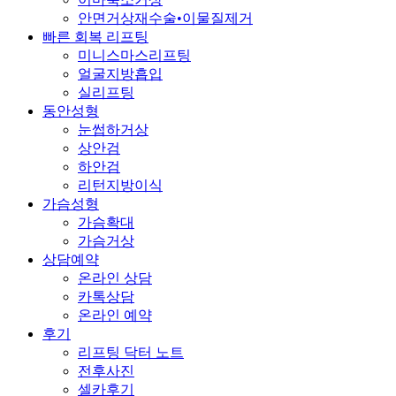
안면거상재수술•이물질제거
빠른 회복 리프팅
미니스마스리프팅
얼굴지방흡입
실리프팅
동안성형
눈썹하거상
상안검
하안검
리턴지방이식
가슴성형
가슴확대
가슴거상
상담예약
온라인 상담
카톡상담
온라인 예약
후기
리프팅 닥터 노트
전후사진
셀카후기