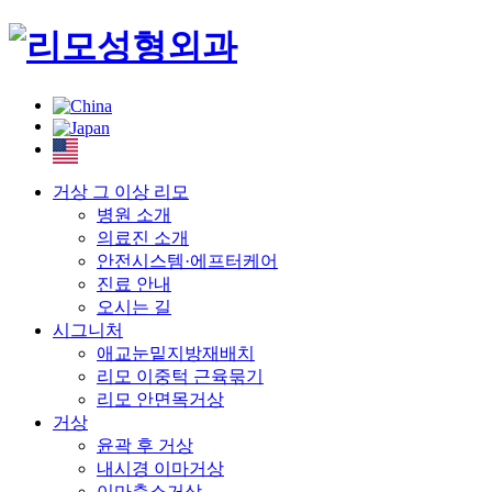
거상 그 이상 리모
병원 소개
의료진 소개
안전시스템·에프터케어
진료 안내
오시는 길
시그니처
애교눈밑지방재배치
리모 이중턱 근육묶기
리모 안면목거상
거상
윤곽 후 거상
내시경 이마거상
이마축소거상