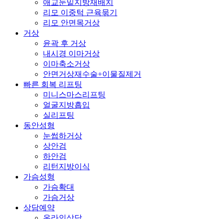
애교눈밑지방재배치
리모 이중턱 근육묶기
리모 안면목거상
거상
윤곽 후 거상
내시경 이마거상
이마축소거상
안면거상재수술+이물질제거
빠른 회복 리프팅
미니스마스리프팅
얼굴지방흡입
실리프팅
동안성형
눈썹하거상
상안검
하안검
리턴지방이식
가슴성형
가슴확대
가슴거상
상담예약
온라인상담