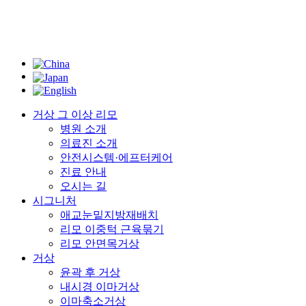
거상 그 이상 리모
병원 소개
의료진 소개
안전시스템·에프터케어
진료 안내
오시는 길
시그니처
애교눈밑지방재배치
리모 이중턱 근육묶기
리모 안면목거상
거상
윤곽 후 거상
내시경 이마거상
이마축소거상