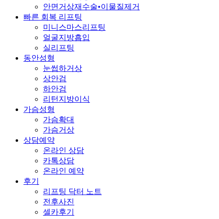
안면거상재수술•이물질제거
빠른 회복 리프팅
미니스마스리프팅
얼굴지방흡입
실리프팅
동안성형
눈썹하거상
상안검
하안검
리턴지방이식
가슴성형
가슴확대
가슴거상
상담예약
온라인 상담
카톡상담
온라인 예약
후기
리프팅 닥터 노트
전후사진
셀카후기