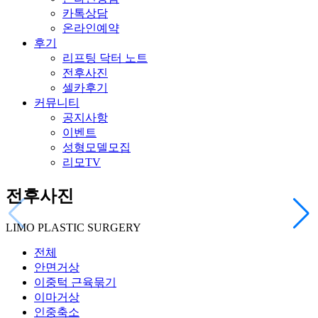
카톡상담
온라인예약
후기
리프팅 닥터 노트
전후사진
셀카후기
커뮤니티
공지사항
이벤트
성형모델모집
리모TV
전후사진
LIMO PLASTIC SURGERY
전체
안면거상
이중턱 근육묶기
이마거상
인중축소