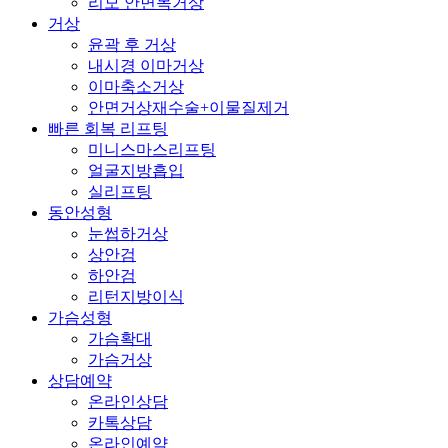
리모 안면목거상
거상
윤곽 후 거상
내시경 이마거상
이마축소거상
안면거상재수술+이물질제거
빠른 회복 리프팅
미니스마스리프팅
얼굴지방흡입
실리프팅
동안성형
눈썹하거상
상안검
하안검
리턴지방이식
가슴성형
가슴확대
가슴거상
상담예약
온라인상담
카톡상담
온라인예약