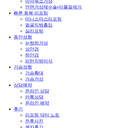
이마축소거상
안면거상재수술•이물질제거
빠른 회복 리프팅
미니스마스리프팅
얼굴지방흡입
실리프팅
동안성형
눈썹하거상
상안검
하안검
리턴지방이식
가슴성형
가슴확대
가슴거상
상담예약
온라인 상담
카톡상담
온라인 예약
후기
리프팅 닥터 노트
전후사진
셀카후기