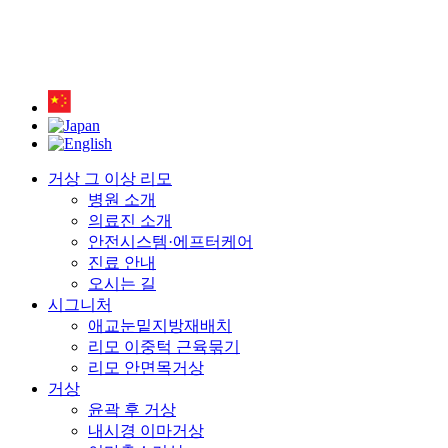
거상 그 이상 리모
병원 소개
의료진 소개
안전시스템·에프터케어
진료 안내
오시는 길
시그니처
애교눈밑지방재배치
리모 이중턱 근육묶기
리모 안면목거상
거상
윤곽 후 거상
내시경 이마거상