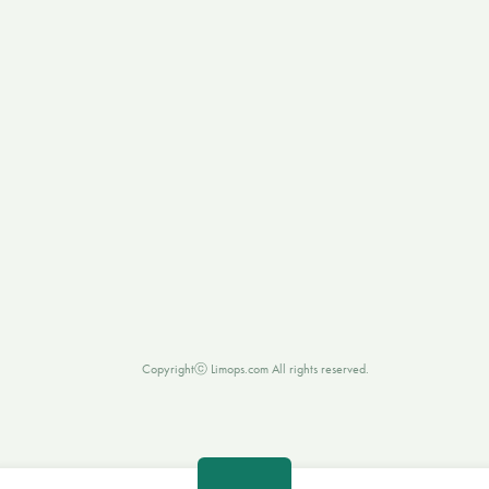
AM 10:00 - PM 07:00
카카오톡 : 리모성형외과의원
토요일
AM 10:00 - PM 04:00
※ 일요일 및 공휴일 휴진
458,
서울 강남구 강남대로
Instagram
Youtube
6
남영빌딩
층
Blog (Dr. Kown)
Blog (Dr. lee)
리모성형외과의원
온라인상담
Copyrightⓒ Limops.com All rights reserved.
온라인예약
전·후사진