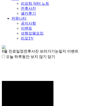
리프팅 닥터 노트
전후사진
셀카후기
커뮤니티
공지사항
이벤트
성형모델모집
리모TV
8월 진료일정
전후사진 보러가기
눈밑지 이벤트
오늘 하루동안 보지 않기
닫기
5
· 5