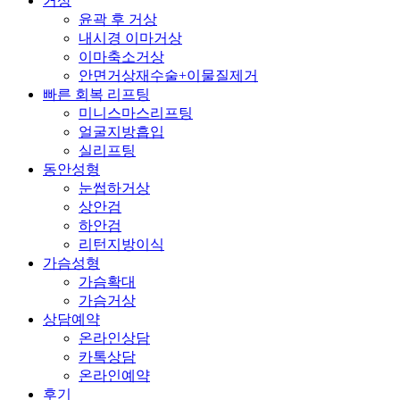
거상
윤곽 후 거상
내시경 이마거상
이마축소거상
안면거상재수술+이물질제거
빠른 회복 리프팅
미니스마스리프팅
얼굴지방흡입
실리프팅
동안성형
눈썹하거상
상안검
하안검
리턴지방이식
가슴성형
가슴확대
가슴거상
상담예약
온라인상담
카톡상담
온라인예약
후기