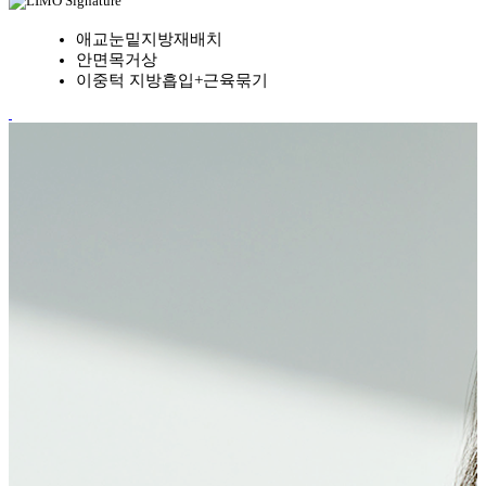
Signature
애교눈밑지방재배치
안면목거상
이중턱 지방흡입+근육묶기