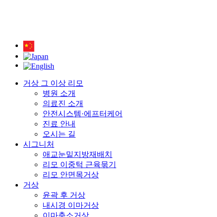
거상 그 이상 리모
병원 소개
의료진 소개
안전시스템·에프터케어
진료 안내
오시는 길
시그니처
애교눈밑지방재배치
리모 이중턱 근육묶기
리모 안면목거상
거상
윤곽 후 거상
내시경 이마거상
이마축소거상