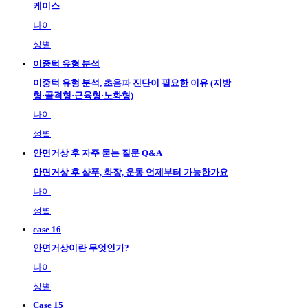
케이스
나이
성별
이중턱 유형 분석
이중턱 유형 분석, 초음파 진단이 필요한 이유 (지방
형·골격형·근육형·노화형)
나이
성별
안면거상 후 자주 묻는 질문 Q&A
안면거상 후 샴푸, 화장, 운동 언제부터 가능한가요
나이
성별
case 16
안면거상이란 무엇인가?
나이
성별
Case 15