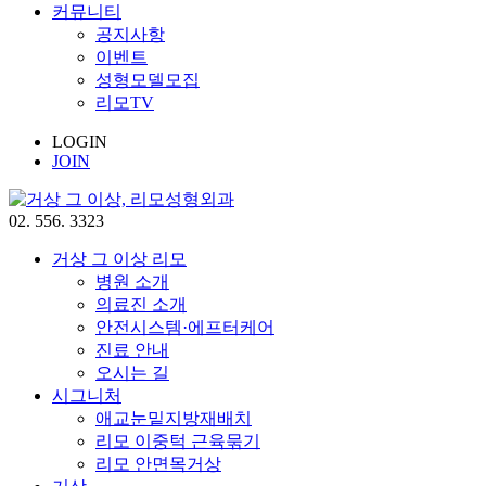
커뮤니티
공지사항
이벤트
성형모델모집
리모TV
LOGIN
JOIN
02. 556. 3323
거상 그 이상 리모
병원 소개
의료진 소개
안전시스템·에프터케어
진료 안내
오시는 길
시그니처
애교눈밑지방재배치
리모 이중턱 근육묶기
리모 안면목거상