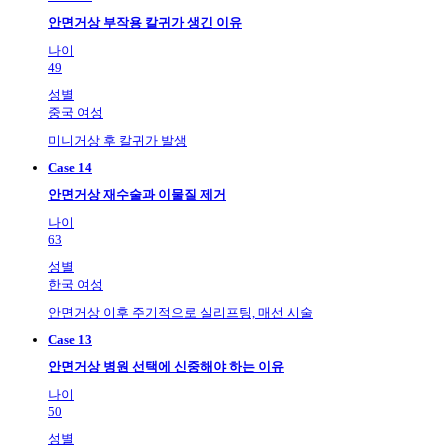
안면거상 부작용 칼귀가 생긴 이유
나이
49
성별
중국 여성
미니거상 후 칼귀가 발생
Case 14
안면거상 재수술과 이물질 제거
나이
63
성별
한국 여성
안면거상 이후 주기적으로 실리프팅, 매선 시술
Case 13
안면거상 병원 선택에 신중해야 하는 이유
나이
50
성별