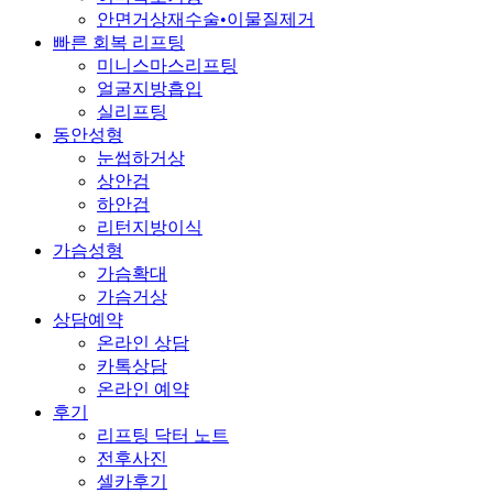
안면거상재수술•이물질제거
빠른 회복 리프팅
미니스마스리프팅
얼굴지방흡입
실리프팅
동안성형
눈썹하거상
상안검
하안검
리턴지방이식
가슴성형
가슴확대
가슴거상
상담예약
온라인 상담
카톡상담
온라인 예약
후기
리프팅 닥터 노트
전후사진
셀카후기