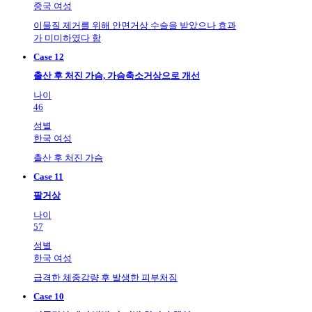
중국 여성
이물질 제거를 위해 안면거상 수술을 받았으나 효과
가 미미하였다 함
Case 12
출산 후 처진 가슴, 가슴축소거상으로 개선
나이
46
성별
한국 여성
출산 후 처진 가슴
Case 11
팔거상
나이
57
성별
한국 여성
급격한 체중감량 후 발생한 피부처짐
Case 10