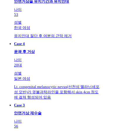
안면거상술 유지기간과 유지인대
나이
53
성별
한국 여성
유지인대 절단 후 여분의 근막 제거
Case 4
윤곽 후 거상
나이
20대
성별
일본 여성
Lt. congenital melanocytic nevus(선천성 멜라닌세포
성 모반)가 귓볼과턱라인을 포함해서 skin 4cm 정도
에 걸쳐 형성되어 있음
Case 3
안면거상 재수술
나이
56