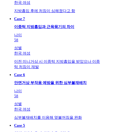
한국 여성
지방흡입 후에 처짐이 심해졌다고 함
Case 7
이중턱 지방흡입과 근육묶기의 차이
나이
58
성별
한국 여성
이전 미니거상 시 이중턱 지방흡입을 받았으나 이중
턱 처짐이 재발
Case 6
안면거상 부작용 예방을 위한 심부볼재배치
나이
58
성별
한국 여성
심부볼재배치를 이용해 옆볼꺼짐을 완화
Case 5