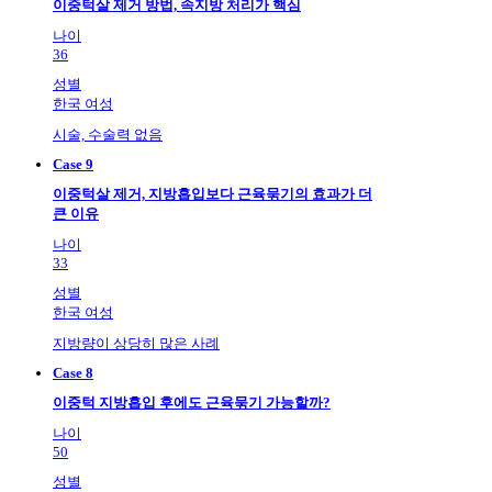
이중턱살 제거 방법, 속지방 처리가 핵심
나이
36
성별
한국 여성
시술, 수술력 없음
Case 9
이중턱살 제거, 지방흡입보다 근육묶기의 효과가 더
큰 이유
나이
33
성별
한국 여성
지방량이 상당히 많은 사례
Case 8
이중턱 지방흡입 후에도 근육묶기 가능할까?
나이
50
성별